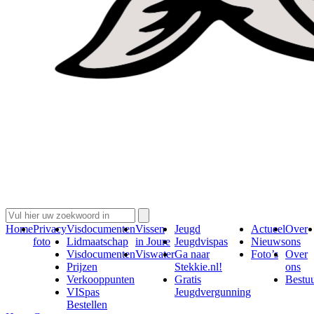
Home
Privacy
Visdocumenten
Vissen
Jeugd
Actueel
Over
foto
Lidmaatschap
in Joure
Jeugdvispas
Nieuws
ons
Visdocumenten
Viswater
Ga naar
Foto’s
Over
Prijzen
Stekkie.nl!
ons
Verkooppunten
Gratis
Bestu
VISpas
Jeugdvergunning
Bestellen