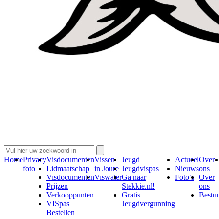
Home
Privacy
Visdocumenten
Vissen
Jeugd
Actueel
Over
foto
Lidmaatschap
in Joure
Jeugdvispas
Nieuws
ons
Visdocumenten
Viswater
Ga naar
Foto’s
Over
Prijzen
Stekkie.nl!
ons
Verkooppunten
Gratis
Bestu
VISpas
Jeugdvergunning
Bestellen