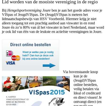
Lid worden van de mooiste vereniging in de regio
Bij
Hengelsportvereniging Joure
ben je aan het goede adres voor je
VISpas of JeugdVISpas. De (Jeugd)VISpas is meteen het
lidmaatschapsbewijs van HSV Voorbeeld. Hiermee krijg je niet
alleen toegang tot een prachtig aanbod aan viswater in en rond
Joure én zo’n 80% van ál het viswater in heel Nederland, maar word
je ook lid van één van de leukste en actiefste verenigingen in Joure.
Via bovenstaande knop
kun je de
(Jeugd)VISpas
online bestellen,
veilig betalen via
Ideal of creditcard
en direct vissen! Je
ontvangt direct (en
per mail) een